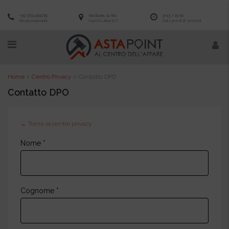
+39.379.1251725
Via Gloria, 11/bis
9-13 / 15-18
info@astapoint.it
04100 Latina (LT)
Dal Lunedì al Venerdì
Home
Centro Privacy
Contatto DPO
Contatto DPO
← Torna al centro privacy
Nome *
Cognome *