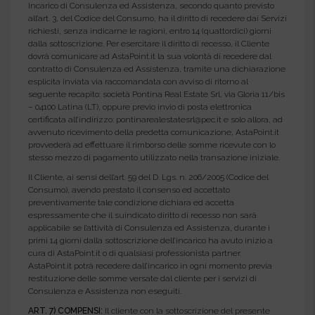
Incarico di Consulenza ed Assistenza, secondo quanto previsto
all’art. 3, del Codice del Consumo, ha il diritto di recedere dai Servizi
richiesti, senza indicarne le ragioni, entro 14 (quattordici) giorni
dalla sottoscrizione. Per esercitare il diritto di recesso, il Cliente
dovrà comunicare ad AstaPoint.it la sua volontà di recedere dal
contratto di Consulenza ed Assistenza, tramite una dichiarazione
esplicita inviata via raccomandata con avviso di ritorno al
seguente recapito: società Pontina Real Estate Srl, via Gloria 11/bis
– 04100 Latina (LT), oppure previo invio di posta elettronica
certificata all’indirizzo: pontinarealestatesrl@pec.it e solo allora, ad
avvenuto ricevimento della predetta comunicazione, AstaPoint.it
provvederà ad effettuare il rimborso delle somme ricevute con lo
stesso mezzo di pagamento utilizzato nella transazione iniziale.
Il Cliente, ai sensi dell’art. 59 del D. Lgs. n. 206/2005 (Codice del
Consumo), avendo prestato il consenso ed accettato
preventivamente tale condizione dichiara ed accetta
espressamente che il suindicato diritto di recesso non sarà
applicabile se l’attività di Consulenza ed Assistenza, durante i
primi 14 giorni dalla sottoscrizione dell’incarico ha avuto inizio a
cura di AstaPoint.it o di qualsiasi professionista partner.
AstaPoint.it potrà recedere dall’incarico in ogni momento previa
restituzione delle somme versate dal cliente per i servizi di
Consulenza e Assistenza non eseguiti.
ART. 7) COMPENSI:
Il cliente con la sottoscrizione del presente