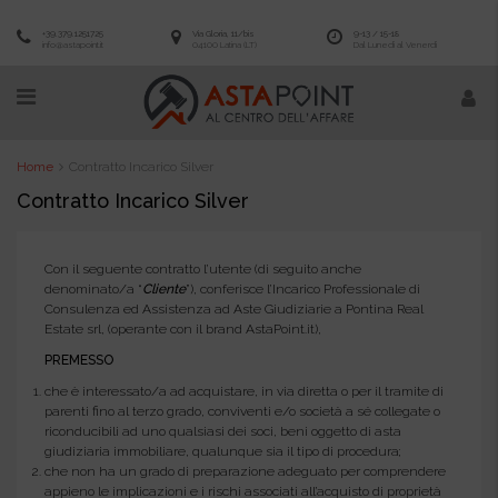
+39.379.1251725
Via Gloria, 11/bis
9-13 / 15-18
info@astapoint.it
04100 Latina (LT)
Dal Lunedì al Venerdì
Home
Contratto Incarico Silver
Contratto Incarico Silver
Con il seguente contratto l’utente (di seguito anche
denominato/a “
Cliente
”), conferisce l’Incarico Professionale di
Consulenza ed Assistenza ad Aste Giudiziarie a Pontina Real
Estate srl, (operante con il brand AstaPoint.it),
PREMESSO
che è interessato/a ad acquistare, in via diretta o per il tramite di
parenti fino al terzo grado, conviventi e/o società a sé collegate o
riconducibili ad uno qualsiasi dei soci, beni oggetto di asta
giudiziaria immobiliare, qualunque sia il tipo di procedura;
che non ha un grado di preparazione adeguato per comprendere
appieno le implicazioni e i rischi associati all’acquisto di proprietà