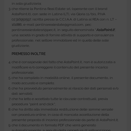
in asta giudiziaria;
che ritiene la Pontina Real Estate srl, (operante con il brand
AstaPoint.it), con sede in Latina (LT), via Gloria 11/bis, P.IVA
02316950597, iscritta presso la C.C.I.A.A. di Latina al REA con n. LT –
161886, e-mail: pontinarealestate@gmail.com, pec:
pontinarealestatesrl@pec.it, in seguito denominata “
AstaPoint.it
”,
una società in grado di fornire attività di supporto e consulenza
professionale, nel settore immobiliare ed in quello delle aste
giudiziarie,
PREMESSO INOLTRE
che è consapevole del fatto che AstaPoint.it, non è autorizzata a
modificare e/o correggere il contenuto del presente incarico
professionale;
che ha compilato in modalità online, il presente documento, in
modo accurato e completo;
che ha provveduto personalmente al rilascio dei dati personali e/o
dati sensibili;
che ha letto e accettato tutte le clausole contrattuali, previa
procedura “point and click”;
che ha diritto alla immediata restituzione delle somme versate
con procedura online, in caso di mancata accettazione della
presente proposta di incarico professionale da parte di AstaPoint.it;
che il documento in formato PDF che verrà generato
automaticamente, a seguito della procedura di sottoscrizione