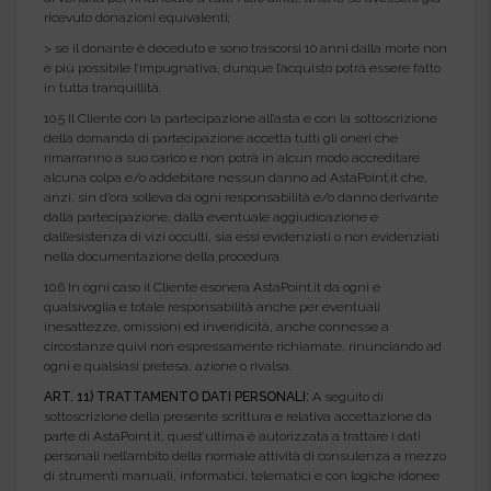
ricevuto donazioni equivalenti;
> se il donante è deceduto e sono trascorsi 10 anni dalla morte non
è più possibile l’impugnativa, dunque l’acquisto potrà essere fatto
in tutta tranquillità.
10.5 Il Cliente con la partecipazione all’asta e con la sottoscrizione
della domanda di partecipazione accetta tutti gli oneri che
rimarranno a suo carico e non potrà in alcun modo accreditare
alcuna colpa e/o addebitare nessun danno ad AstaPoint.it che,
anzi, sin d’ora solleva da ogni responsabilità e/o danno derivante
dalla partecipazione, dalla eventuale aggiudicazione e
dall’esistenza di vizi occulti, sia essi evidenziati o non evidenziati
nella documentazione della procedura.
10.6 In ogni caso il Cliente esonera AstaPoint.it da ogni e
qualsivoglia e totale responsabilità anche per eventuali
inesattezze, omissioni ed inveridicità, anche connesse a
circostanze quivi non espressamente richiamate, rinunciando ad
ogni e qualsiasi pretesa, azione o rivalsa.
ART. 11) TRATTAMENTO DATI PERSONALI:
A seguito di
sottoscrizione della presente scrittura e relativa accettazione da
parte di AstaPoint.it, quest’ultima è autorizzata a trattare i dati
personali nell’ambito della normale attività di consulenza a mezzo
di strumenti manuali, informatici, telematici e con logiche idonee