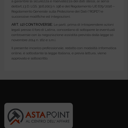
a garantire la sicurezza e riservatezza dei dati stessi, ai sensi
dell’art..13 D. LGS. 30.6.2003 n. 196 e del Regolamento UE 679/2016 –
Regolamento Generale sulla Protezione dei Dati (“RGPD”) e
successive modifiche ed integrazioni.
ART. 12) CONTROVERSIE:
Le parti, prima di intraprendere azioni
legali presso il foro di Latina, concordano di sottoporre le eventuali
controversie con la negoziazione assistita prevista dalla legge 10
novembre 2014 n. 162 e s.m.i.
Il presente incarico professionale, redatto con modalità informatica
online, è sottostante la legge Italiana, e previa lettura, viene
approvato e sottoscritto.