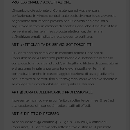
PROFESSIONALE / ACCETTAZIONE
L’incarico professionale di Consulenza ed Assistenza si
perfezionerà in vincolo contrattuale esclusivamente ad avvenuto
pagamento dell’importo previsto per il Servizio richiesto, ed a
seguito della comunicazione di accettazione, che AstaPoint.it farà
pervenire al cliente a mezzo posta elettronica, da inviarsi
all’indirizzo email indicato nella presente scrittura.
ART. 4) TITOLARITÀ DEI SERVIZI SOTTOSCRITTI
Il Cliente che ha compilato in modalità online l’incarico di
Consulenza ed Assistenza professionale e sottoscritto lo stesso
con procedura “point and click”, è il legittimo titolare di quest’ultimi
e si assume in prima persona l’onere di rispettare i termini
contrattuali, anche in caso di aggiudicazione di asta giudiziaria
per il tramite di parenti fino al terzo grado, conviventi e/o società a
sé collegate o riconducibili ad uno qualsiasi dei soci.
ART. 5) DURATA DELL’INCARICO PROFESSIONALE
Il presente incarico viene conferito dal cliente per mesi 6 (sei) ed
alla scadenza si intenderà risolto a tutti gli effetti.
ART. 6) DIRITTO DI RECESSO
Ai sensi dell’art. 49, comma 4, D. Lgs. n. 206/2005 (Codice del
Consumo), il Cliente avendo sottoscritto a distanza, il presente