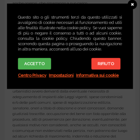
anche onerosi, che rimarranno a suo carico.
9.3 Sia AstaPoint.it che i dipendenti ed i professionisti partner
Questo sito o gli strumenti terzi da questo utilizzati si
incaricati da quest’ultima, non hanno nessuna responsabilità
avvalgono di cookie necessari al funzionamento ed utili
sulle azioni svolte dal cliente.
alle finalità illustrate nella cookie policy. Se vuoi saperne
ART. 10) DICHIARAZIONI DI CONSAPEVOLEZZA DEL CLIENTE ED
di più o negare il consenso a tutti o ad alcuni cookie,
ESONERO DI RESPONSABILITÀ
consulta la cookie policy. Chiudendo questo banner,
scorrendo questa pagina o proseguendo la navigazione
10.1 Il Cliente dichiara di essere a conoscenza, prima ancora della
in altra maniera, acconsenti all’uso dei cookie.
sottoscrizione di qualsiasi servizio di Consulenza ed Assistenza
professionale, proposto da AstaPoint, nell’apposita sezione del sito
internet, che la vendita forzata non è soggetta alle norme
ACCETTO
RIFIUTO
concernenti la garanzia per vizi o mancanza di qualità, né potrà
essere risolta per alcun motivo, di conseguenza l’esistenza di
Centro Privacy
Impostazioni
Informativa sui cookie
eventuali vizi, mancanza di qualità o difformità della cosa
venduta, oneri di qualsiasi genere, ivi compresi, ad esempio, quelli
urbanistici ovvero derivanti dalla eventuale necessità di
adeguamento di impianti alle Leggi vigenti, spese condominiali
e/o delle parti comuni, spese di regolarizzazione edilizia,
sanatorie, oneri a titolo di oblazione e oneri concessori, domande
giudiziali trascritte, occupazione del bene con tiolo opponibile alla
procedura, atti di provenienza per donazione, eventualmente, per
qualsiasi motivo non considerati, anche se occulti, non conoscibili
o comunque non evidenziati nella perizia, non potranno dar luogo
ad alcun richiesta di risarcimento, indennità o riduzione del