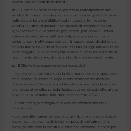
prezzo, nei confronti di AstaPoint.it.
10.2 Il Cliente è anche consapevole che la partecipazione alle
vendite di immobili in asta giudiziaria, implica l’acquisto del bene
nello stato di fatto e di diritto in cui si troverà al tempo della
vendita, e quindi al momento del decreto di trasferimento, con
ogni accessione, dipendenza, pertinenza, parti comuni, servitù
attive e passive, pesi e diritti inerenti, a corpo e non a misura,
pertanto, per i motivi sopra elencati, in caso di acquisto dei servizi
di Consulenza ed Assistenza professionale ed aggiudicazione del
bene staggito, il Cliente non potrà avanzare nessuna richiesta di
risarcimento del danno, rinunciandovi fin d’ora espressamente.
10.3 Il Cliente è consapevole della necessità di:
– leggere con attenzione tutta la documentazione a disposizione
della procedura prescelta, dopo la sottoscrizione dell’incarico
professionale di Consulenza ed Assistenza o del singolo Servizio
(ordinanza di vendita, scheda riepilogativa del singolo lotto, avviso
di vendita, planimetrie, foto interne ed esterne, CTU);
– di valutare ogni dettaglio della documentazione messa a
disposizione;
– valutare attentamente i costi aggiuntivi, oltre al prezzo posto a
base di gara ed eventuali rilanci, le spese di trasferimento, le
spese per ottenere la eventuale sanatoria/condono, le spese per