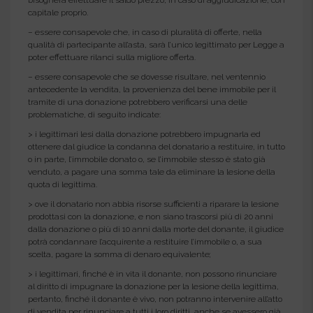
bisognerà effettuare il saldo prezzo, in caso di aggiudicazione, con
capitale proprio.
– essere consapevole che, in caso di pluralità di offerte, nella
qualità di partecipante all’asta, sarà l’unico legittimato per Legge a
poter effettuare rilanci sulla migliore offerta.
– essere consapevole che se dovesse risultare, nel ventennio
antecedente la vendita, la provenienza del bene immobile per il
tramite di una donazione potrebbero verificarsi una delle
problematiche, di seguito indicate:
> i legittimari lesi dalla donazione potrebbero impugnarla ed
ottenere dal giudice la condanna del donatario a restituire, in tutto
o in parte, l’immobile donato o, se l’immobile stesso è stato già
venduto, a pagare una somma tale da eliminare la lesione della
quota di legittima.
> ove il donatario non abbia risorse sufficienti a riparare la lesione
prodottasi con la donazione, e non siano trascorsi più di 20 anni
dalla donazione o più di 10 anni dalla morte del donante, il giudice
potrà condannare l’acquirente a restituire l’immobile o, a sua
scelta, pagare la somma di denaro equivalente;
> i legittimari, finché è in vita il donante, non possono rinunciare
al diritto di impugnare la donazione per la lesione della legittima,
pertanto, finché il donante è vivo, non potranno intervenire all’atto
di vendita per rinunciare a tutti i loro diritti, anche se avessero già