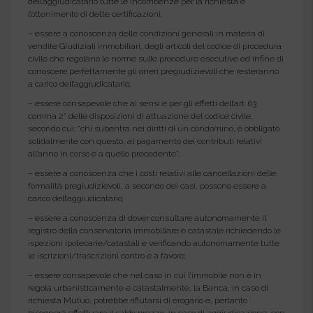
dell’aggiudicatario tutte le incombenze per la richiesta e
l’ottenimento di dette certificazioni;
– essere a conoscenza delle condizioni generali in materia di
vendite Giudiziali immobiliari, degli articoli del codice di procedura
civile che regolano le norme sulle procedure esecutive ed infine di
conoscere perfettamente gli oneri pregiudizievoli che resteranno
a carico dell’aggiudicatario;
– essere consapevole che ai sensi e per gli effetti dell’art. 63
comma 2° delle disposizioni di attuazione del codice civile,
secondo cui: “chi subentra nei diritti di un condomino, è obbligato
solidalmente con questo, al pagamento dei contributi relativi
all’anno in corso e a quello precedente”;
– essere a conoscenza che i costi relativi alle cancellazioni delle
formalità pregiudizievoli, a secondo dei casi, possono essere a
carico dell’aggiudicatario;
– essere a conoscenza di dover consultare autonomamente il
registro della conservatoria immobiliare e catastale richiedendo le
ispezioni ipotecarie/catastali e verificando autonomamente tutte
le iscrizioni/trascrizioni contro e a favore;
– essere consapevole che nel caso in cui l’immobile non è in
regola urbanisticamente e catastalmente, la Banca, in caso di
richiesta Mutuo, potrebbe rifiutarsi di erogarlo e, pertanto