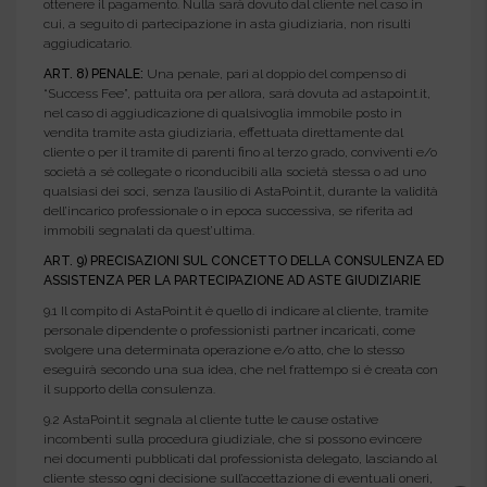
ottenere il pagamento. Nulla sarà dovuto dal cliente nel caso in
cui, a seguito di partecipazione in asta giudiziaria, non risulti
aggiudicatario.
ART. 8) PENALE:
Una penale, pari al doppio del compenso di
“Success Fee”, pattuita ora per allora, sarà dovuta ad astapoint.it,
nel caso di aggiudicazione di qualsivoglia immobile posto in
vendita tramite asta giudiziaria, effettuata direttamente dal
cliente o per il tramite di parenti fino al terzo grado, conviventi e/o
società a sé collegate o riconducibili alla società stessa o ad uno
qualsiasi dei soci, senza l’ausilio di AstaPoint.it, durante la validità
dell’incarico professionale o in epoca successiva, se riferita ad
immobili segnalati da quest’ultima.
ART. 9) PRECISAZIONI SUL CONCETTO DELLA CONSULENZA ED
ASSISTENZA PER LA PARTECIPAZIONE AD ASTE GIUDIZIARIE
9.1 Il compito di AstaPoint.it è quello di indicare al cliente, tramite
personale dipendente o professionisti partner incaricati, come
svolgere una determinata operazione e/o atto, che lo stesso
eseguirà secondo una sua idea, che nel frattempo si è creata con
il supporto della consulenza.
9.2 AstaPoint.it segnala al cliente tutte le cause ostative
incombenti sulla procedura giudiziale, che si possono evincere
nei documenti pubblicati dal professionista delegato, lasciando al
cliente stesso ogni decisione sull’accettazione di eventuali oneri,