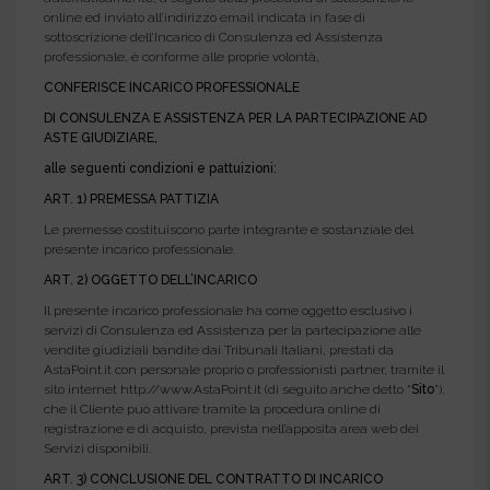
online ed inviato all’indirizzo email indicata in fase di
sottoscrizione dell’Incarico di Consulenza ed Assistenza
professionale, è conforme alle proprie volontà,
CONFERISCE INCARICO PROFESSIONALE
DI CONSULENZA E ASSISTENZA PER LA PARTECIPAZIONE AD
ASTE GIUDIZIARE,
alle seguenti condizioni e pattuizioni:
ART. 1) PREMESSA PATTIZIA
Le premesse costituiscono parte integrante e sostanziale del
presente incarico professionale.
ART. 2) OGGETTO DELL’INCARICO
Il presente incarico professionale ha come oggetto esclusivo i
servizi di Consulenza ed Assistenza per la partecipazione alle
vendite giudiziali bandite dai Tribunali Italiani, prestati da
AstaPoint.it con personale proprio o professionisti partner, tramite il
sito internet http://www.AstaPoint.it (di seguito anche detto “
Sito
”),
che il Cliente può attivare tramite la procedura online di
registrazione e di acquisto, prevista nell’apposita area web dei
Servizi disponibili.
ART. 3) CONCLUSIONE DEL CONTRATTO DI INCARICO