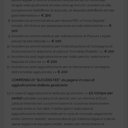
parere legale in ordine a quesiti strettamente connessi alla
singola asta giudiziaria (durata circa 45 minuti), assistenza alla
compilazione dell’offerta di acquisto, al deposito dell’offerta ed alla
gara telematica>>
€ 300
Assistenza amministrativa per rilascio PEC e Firma Digitale
remota, Kit Online per partecipazione ad aste telematiche >>
€
100
Assistenza amministrativa per sottoscrizione di Procura Legale
presso Studio Notarile >>
€ 100
Assistenza amministrativa per l’individuazione di Compagnia di
Assicurazioni e selezione di polizza “Immobile Protetto” >>
€ 100
Assistenza post aggiudicazione per saldo prezzo, redazione e
deposito di istanze >>
€ 200
Assistenza post aggiudicazione per la liberazione e consegna
dell’immobile aggiudicato >>
€ 200
COMPENSO DI “SUCCESS FEE”, da pagarsi in caso di
aggiudicazione dell’asta giudiziaria:
In caso di aggiudicazione dell’asta giudiziaria >>
5% (cinque per
cento)
calcolato sul prezzo di perizia, con un minimo di Euro
3.000,00 (tremila/oo). La commissione di successo dovrà essere
versata entro e non oltre 7 (sette) giorni dalla data di
aggiudicazione dell’immobile ed in caso di mancato pagamento
entro i termini stabiliti, saranno dovuti gli interessi legali e tutte le
spese legali o di recupero crediti, sostenute nel tentativo di