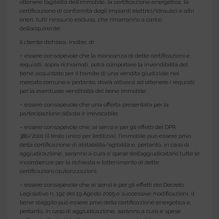
ottenere l’agibilità dell’immobile, la certificazione energetica, la
certificazione di conformità degli impianti elettrici/idraulici e altri
oneri, tutti nessuno escluso, che rimarranno a carico
dell’acquirente;
Il cliente dichiara, inoltre, di:
– essere consapevole che la mancanza di dette certificazioni e
requisiti, sopra richiamati, potrà comportare la invendibilità del
bene acquistato per il tramite di una vendita giudiziale nel
mercato comune e pertanto, dovrà attivarsi ad ottenere i requisiti
per la eventuale vendibilità del bene immobile;
– essere consapevole che una offerta presentata per la
partecipazione all’asta è irrevocabile;
– essere consapevole che, ai sensi e per gli effetti del DPR
380/2001 (il testo unico per l’edilizia), l’immobile può essere privo
della certificazione di abitabilità/agibilità e, pertanto, in caso di
aggiudicazione, saranno a cura e spese dell’aggiudicatario tutte le
incombenze per la richiesta e l’ottenimento di dette
certificazioni/autorizzazioni;
– essere consapevole che ai sensi e per gli effetti del Decreto
Legislativo n. 192 del 19 Agosto 2005 e successive modificazioni, il
bene staggito può essere privo della certificazione energetica e,
pertanto, in caso di aggiudicazione, saranno a cura e spese