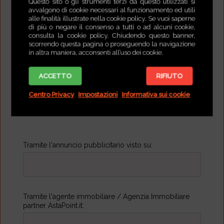
Questo sito o gli strumenti terzi da questo utilizzati si
avvalgono di cookie necessari al funzionamento ed utili
Cliente in rappresentanza di
alle finalità illustrate nella cookie policy. Se vuoi saperne
di più o negare il consenso a tutti o ad alcuni cookie,
Società/Ditta
consulta la cookie policy. Chiudendo questo banner,
scorrendo questa pagina o proseguendo la navigazione
in altra maniera, acconsenti all’uso dei cookie.
ACCETTO
RIFIUTO
Centro Privacy
Impostazioni
Informativa sui cookie
Come hai conosciuto AstaPoint.it?
Tramite l'annuncio pubblicitario visto su:
Tramite l'agente immobiliare / Agenzia Immobiliare
partner AstaPoint.it: