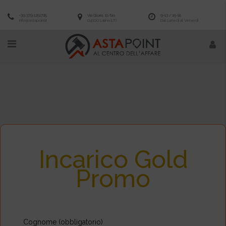
+39.379.1251725
Via Gloria, 11/bis
9-13 / 15-18
info@astapoint.it
04100 Latina (LT)
Dal Lunedì al Venerdì
Incarico Gold
Promo
Cognome (obbligatorio)