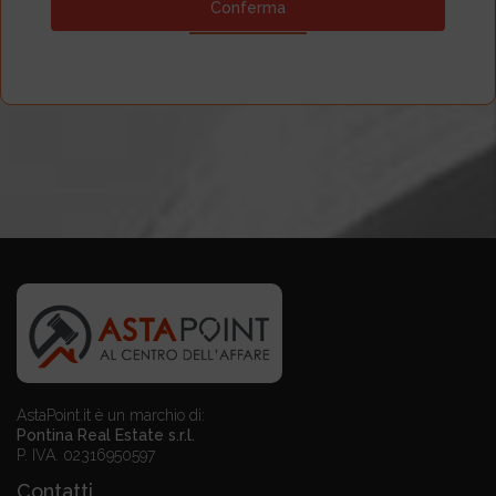
AstaPoint.it è un marchio di:
Pontina Real Estate s.r.l.
P. IVA. 02316950597
Contatti