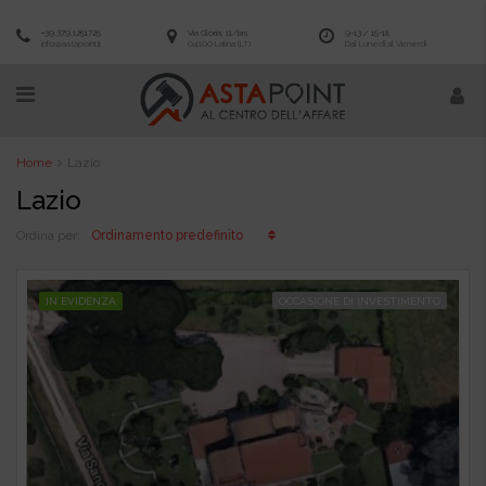
+39.379.1251725
Via Gloria, 11/bis
9-13 / 15-18
info@astapoint.it
04100 Latina (LT)
Dal Lunedì al Venerdì
Home
Lazio
Lazio
Ordinamento predefinito
Ordina per:
IN EVIDENZA
OCCASIONE DI INVESTIMENTO