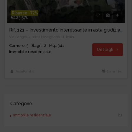
Ribasso -72%
€123.576
Rif. 121 – Investimento interessante in asta giudiziaria a Aprilia
Via Sangro, 7, 04011 Fossignano LT, Italia
Camere: 3
Bagni: 2
Mq,: 341
Dettagli
Immobile residenziale
AstaPoint.it
2 anni fa
Categorie
Immobile residenziale
(1)