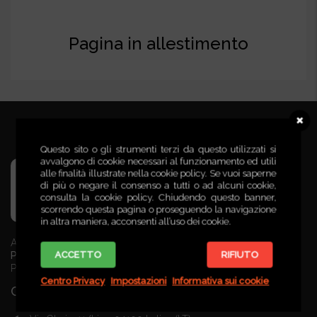
Pagina in allestimento
Questo sito o gli strumenti terzi da questo utilizzati si
avvalgono di cookie necessari al funzionamento ed utili
alle finalità illustrate nella cookie policy. Se vuoi saperne
di più o negare il consenso a tutti o ad alcuni cookie,
consulta la cookie policy. Chiudendo questo banner,
scorrendo questa pagina o proseguendo la navigazione
in altra maniera, acconsenti all’uso dei cookie.
AstaPoint.it è un marchio di:
ACCETTO
RIFIUTO
Pontina Real Estate s.r.l.
P. IVA. 02316950597
Centro Privacy
Impostazioni
Informativa sui cookie
Contatti