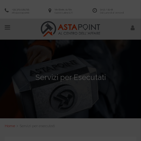
+39.379.1251725
Via Gloria, 11/bis
9-13 / 15-18
info@astapoint.it
04100 Latina (LT)
Dal Lunedì al Venerdì
Servizi per Esecutati
Home
Servizi per esecutati