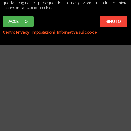
questa pagina o proseguendo la navigazione in altra maniera,
Nessun risultato trovato
acconsenti all’uso dei cookie.
ACCETTO
RIFIUTO
Centro Privacy
Impostazioni
Informativa sui cookie