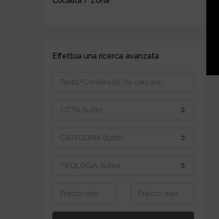
Località / Zona
Effettua una ricerca avanzata
CITTÀ (tutte)
CATEGORIA (tutte)
TIPOLOGIA (tutte)