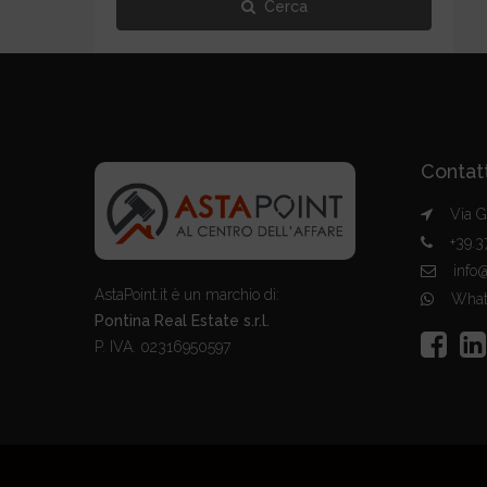
Cerca
Contatt
Via Glo
+39.37
info@a
AstaPoint.it è un marchio di:
What
Pontina Real Estate s.r.l.
P. IVA. 02316950597