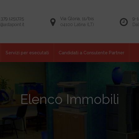
.379.1251725
Via Gloria, 11/bis
9-1
o@astapoint.it
04100 Latina (LT)
Dal
Servizi per esecutati
Candidati a Consulente Partner
Elenco Immobili