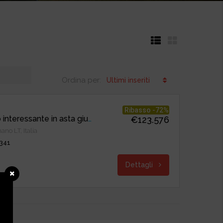
Ordina per:
Ultimi inseriti
Ribasso -72%
Rif. 121 – Investimento interessante in asta giudiziaria a Aprilia
€123.576
ano LT, Italia
 341
Dettagli