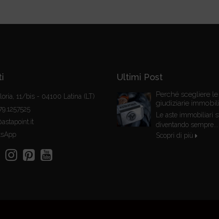
i
Ultimi Post
Perché scegliere le
ria, 11/bis - 04100 Latina (LT)
giudiziarie immobili
9.1257525
Le aste immobiliari 
stapoint.it
diventando sempre...
sApp
Scopri di più