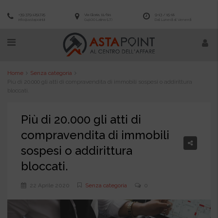
+39.379.1251725
Via Gloria, 11/bis
9-13 / 15-18
info@astapoint.it
04100 Latina (LT)
Dal Lunedì al Venerdì
Home
Senza categoria
Più di 20.000 gli atti di compravendita di immobili sospesi o addirittura
bloccati.
Più di 20.000 gli atti di
compravendita di immobili
sospesi o addirittura
bloccati.
22 Aprile 2020
Senza categoria
0