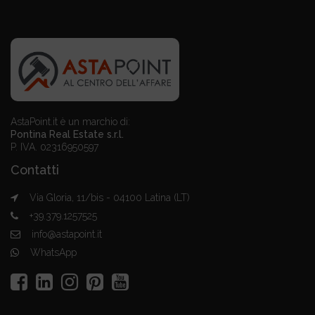
AstaPoint.it è un marchio di:
Pontina Real Estate s.r.l.
P. IVA. 02316950597
Contatti
Via Gloria, 11/bis - 04100 Latina (LT)
+39.379.1257525
info@astapoint.it
WhatsApp