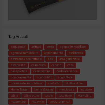
Tag Articoli
acquirente
affittasi
affitto
agente immobiliare
agenzia immobilaire
appartamento
assistenza
assistenza contrattuale
asta
asta giudiziaria
astapoint.it
calmierato
canone
casa
casepontine
case pontine
cedolare secca
compravendita
concordato
conduttore
consulente immobiliare
contratto
diritti e doveri
Home Stager
home staging
immobiliare
inquilino
latina
latina scalo
locale
locazione
Marketing
risparmiare
risparmio
servizi ai privati