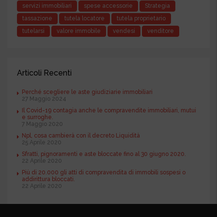
servizi immobiliari
spese accessorie
Strategia
tassazione
tutela locatore
tutela proprietario
tutelarsi
valore immobile
vendesi
venditore
Articoli Recenti
Perché scegliere le aste giudiziarie immobiliari
27 Maggio 2024
Il Covid-19 contagia anche le compravendite immobiliari, mutui
e surroghe.
7 Maggio 2020
Npl, cosa cambierà con il decreto Liquidità
25 Aprile 2020
Sfratti, pignoramenti e aste bloccate fino al 30 giugno 2020.
22 Aprile 2020
Più di 20.000 gli atti di compravendita di immobili sospesi o
addirittura bloccati.
22 Aprile 2020