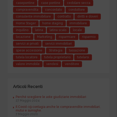
casepontine
case pontine
cedolare secca
compravendita
concordato
conduttore
consulente immobiliare
contratto
diritti e doveri
Home Stager
home staging
immobiliare
inquilino
latina
latina scalo
locale
locazione
Marketing
risparmiare
risparmio
servizi ai privati
servizi immobiliari
spese accessorie
Strategia
tassazione
tutela locatore
tutela proprietario
tutelarsi
valore immobile
vendesi
venditore
Articoli Recenti
Perché scegliere le aste giudiziarie immobiliari
27 Maggio 2024
Il Covid-19 contagia anche le compravendite immobiliari,
mutui e surroghe.
7 Maggio 2020