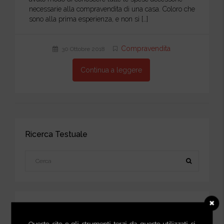
necessarie alla compravendita di una casa. Coloro che
sono alla prima esperienza, e non si […]
Compravendita
30 Ottobre 2018
Continua a leggere
Ricerca Testuale
Scarica la nostra Guida Pratica
Questo sito o gli strumenti terzi da questo utilizzati si