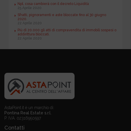
Npl, cosa cambierà con il decreto Liquidità
25 Aprile 2020
Sfratti, pignoramenti e aste bloccate fino al 30 giugno
2020.
22 Aprile 2020
Più di 20.000 gli atti di compravendita di immobili sospesi o
addirittura bloccati.
22 Aprile 2020
AstaPoint.it è un marchio di:
Pontina Real Estate s.r.l.
P. IVA. 02316950597
Contatti