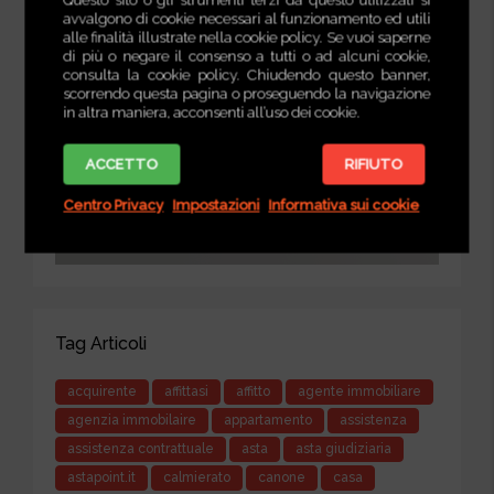
avvalgono di cookie necessari al funzionamento ed utili
alle finalità illustrate nella cookie policy. Se vuoi saperne
di più o negare il consenso a tutti o ad alcuni cookie,
consulta la cookie policy. Chiudendo questo banner,
scorrendo questa pagina o proseguendo la navigazione
in altra maniera, acconsenti all’uso dei cookie.
ACCETTO
RIFIUTO
Centro Privacy
Impostazioni
Informativa sui cookie
Tag Articoli
acquirente
affittasi
affitto
agente immobiliare
agenzia immobilaire
appartamento
assistenza
assistenza contrattuale
asta
asta giudiziaria
astapoint.it
calmierato
canone
casa