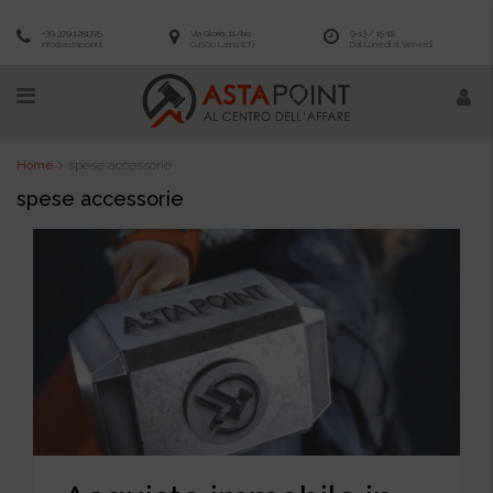
+39.379.1251725
Via Gloria, 11/bis
9-13 / 15-18
info@astapoint.it
04100 Latina (LT)
Dal Lunedì al Venerdì
Home
spese accessorie
spese accessorie