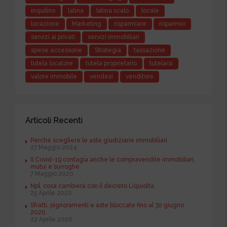
inquilino
latina
latina scalo
locale
locazione
Marketing
risparmiare
risparmio
servizi ai privati
servizi immobiliari
spese accessorie
Strategia
tassazione
tutela locatore
tutela proprietario
tutelarsi
valore immobile
vendesi
venditore
Articoli Recenti
Perché scegliere le aste giudiziarie immobiliari
27 Maggio 2024
Il Covid-19 contagia anche le compravendite immobiliari,
mutui e surroghe.
7 Maggio 2020
Npl, cosa cambierà con il decreto Liquidità
25 Aprile 2020
Sfratti, pignoramenti e aste bloccate fino al 30 giugno
2020.
22 Aprile 2020