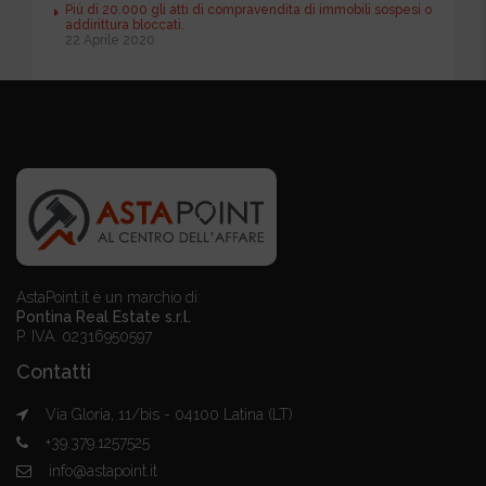
Più di 20.000 gli atti di compravendita di immobili sospesi o
addirittura bloccati.
22 Aprile 2020
AstaPoint.it è un marchio di:
Pontina Real Estate s.r.l.
P. IVA. 02316950597
Contatti
Via Gloria, 11/bis - 04100 Latina (LT)
+39.379.1257525
info@astapoint.it