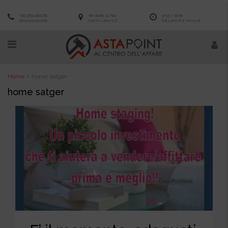
+39.379.1251725
Via Gloria, 11/bis
9-13 / 15-18
info@astapoint.it
04100 Latina (LT)
Dal Lunedì al Venerdì
Home
home satger
home satger