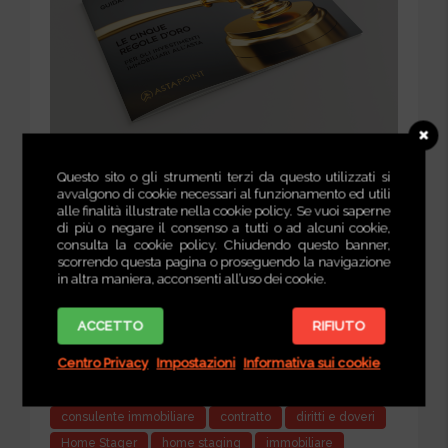
Questo sito o gli strumenti terzi da questo utilizzati si
avvalgono di cookie necessari al funzionamento ed utili
alle finalità illustrate nella cookie policy. Se vuoi saperne
Tag Articoli
di più o negare il consenso a tutti o ad alcuni cookie,
consulta la cookie policy. Chiudendo questo banner,
acquirente
affittasi
affitto
agente immobiliare
scorrendo questa pagina o proseguendo la navigazione
in altra maniera, acconsenti all’uso dei cookie.
agenzia immobilaire
appartamento
assistenza
assistenza contrattuale
asta
asta giudiziaria
ACCETTO
RIFIUTO
astapoint.it
calmierato
canone
casa
Centro Privacy
Impostazioni
Informativa sui cookie
casepontine
case pontine
cedolare secca
compravendita
concordato
conduttore
consulente immobiliare
contratto
diritti e doveri
Home Stager
home staging
immobiliare