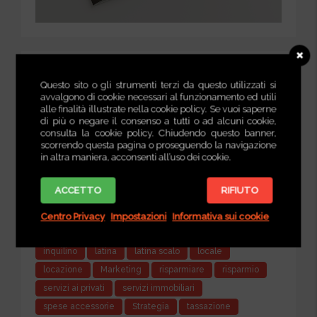
Tag Articoli
Questo sito o gli strumenti terzi da questo utilizzati si
avvalgono di cookie necessari al funzionamento ed utili
acquirente
affittasi
affitto
agente immobiliare
alle finalità illustrate nella cookie policy. Se vuoi saperne
di più o negare il consenso a tutti o ad alcuni cookie,
agenzia immobilaire
appartamento
assistenza
consulta la cookie policy. Chiudendo questo banner,
assistenza contrattuale
asta
asta giudiziaria
scorrendo questa pagina o proseguendo la navigazione
in altra maniera, acconsenti all’uso dei cookie.
astapoint.it
calmierato
canone
casa
casepontine
case pontine
cedolare secca
ACCETTO
RIFIUTO
compravendita
concordato
conduttore
consulente immobiliare
contratto
diritti e doveri
Centro Privacy
Impostazioni
Informativa sui cookie
Home Stager
home staging
immobiliare
inquilino
latina
latina scalo
locale
locazione
Marketing
risparmiare
risparmio
servizi ai privati
servizi immobiliari
spese accessorie
Strategia
tassazione