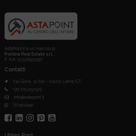
AstaPoint.it è un marchio di:
Pontina Real Estate s.r.l.
P. IVA. 02316950597
Contatti
Via Gloria, 11/bis - 04100 Latina (LT)
+39.379.1257525
info@astapoint.it
WhatsApp
Ultimi Post