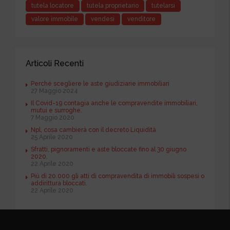
tutela locatore
tutela proprietario
tutelarsi
valore immobile
vendesi
venditore
Articoli Recenti
Perché scegliere le aste giudiziarie immobiliari
27 Maggio 2024
Il Covid-19 contagia anche le compravendite immobiliari,
mutui e surroghe.
7 Maggio 2020
Npl, cosa cambierà con il decreto Liquidità
25 Aprile 2020
Sfratti, pignoramenti e aste bloccate fino al 30 giugno
2020.
22 Aprile 2020
Più di 20.000 gli atti di compravendita di immobili sospesi o
addirittura bloccati.
22 Aprile 2020