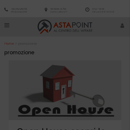
+39.379.1251725
Via Gloria, 11/bis
9-13 / 15-18
info@astapoint.it
04100 Latina (LT)
Dal Lunedì al Venerdì
Home
promozione
promozione