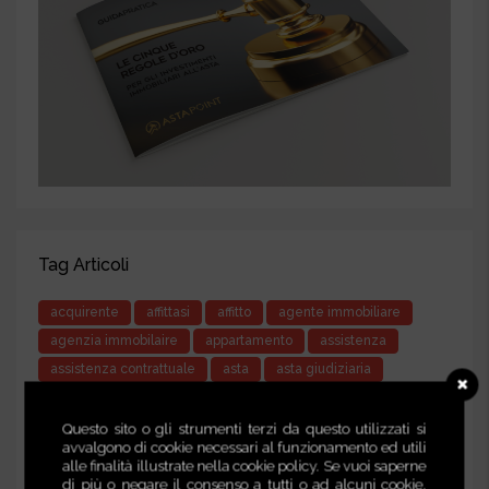
Tag Articoli
acquirente
affittasi
affitto
agente immobiliare
agenzia immobilaire
appartamento
assistenza
assistenza contrattuale
asta
asta giudiziaria
astapoint.it
calmierato
canone
casa
casepontine
case pontine
cedolare secca
Questo sito o gli strumenti terzi da questo utilizzati si
avvalgono di cookie necessari al funzionamento ed utili
compravendita
concordato
conduttore
alle finalità illustrate nella cookie policy. Se vuoi saperne
consulente immobiliare
contratto
diritti e doveri
di più o negare il consenso a tutti o ad alcuni cookie,