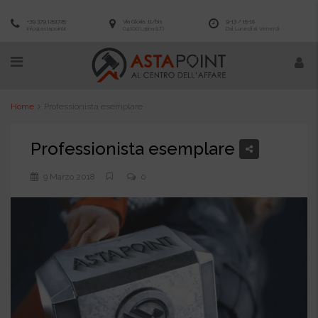
+39.379.1251725
Via Gloria, 11/bis
9-13 / 15-18
info@astapoint.it
04100 Latina (LT)
Dal Lunedì al Venerdì
Home
Professionista esemplare
Professionista esemplare
9 Marzo 2018
0