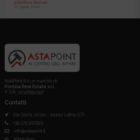
addirittura bloccati.
22 Aprile 2020
AstaPoint.it è un marchio di:
Pontina Real Estate s.r.l.
P. IVA. 02316950597
Contatti
Via Gloria, 11/bis - 04100 Latina (LT)
+39.379.1257525
info@astapoint.it
WhatsApp