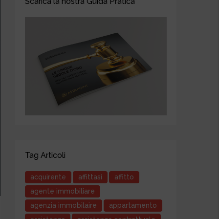
Scarica la nostra Guida Pratica
Tag Articoli
acquirente
affittasi
affitto
agente immobiliare
agenzia immobilaire
appartamento