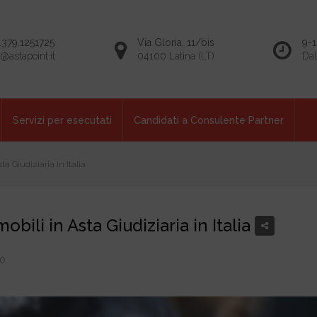
.379.1251725
Via Gloria, 11/bis
9-1
o@astapoint.it
04100 Latina (LT)
Dal
Servizi per esecutati
Candidati a Consulente Partner
a Giudiziaria in Italia
ili in Asta Giudiziaria in Italia
0