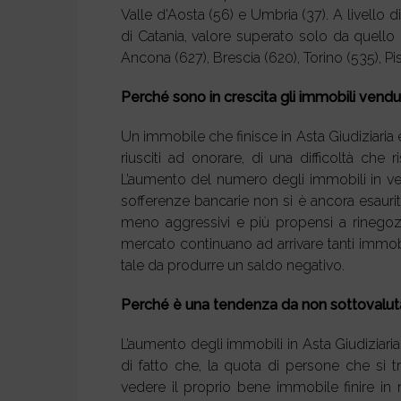
Valle d’Aosta (56) e Umbria (37). A livello d
di Catania, valore superato solo da quello
Ancona (627), Brescia (620), Torino (535), Pis
Perché sono in crescita gli immobili vendut
Un immobile che finisce in Asta Giudiziaria
riusciti ad onorare, di una difficoltà che
L’aumento del numero degli immobili in ven
sofferenze bancarie non si è ancora esaurit
meno aggressivi e più propensi a rinegozi
mercato continuano ad arrivare tanti immob
tale da produrre un saldo negativo.
Perché è una tendenza da non sottovalut
L’aumento degli immobili in Asta Giudiziar
di fatto che, la quota di persone che si t
vedere il proprio bene immobile finire in 