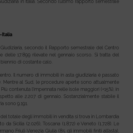
udiziaria in Italia. Secondo l’ultimo rapporto semestrale
.
Italia
a Giudiziaria, secondo il Rapporto semestrale del Centro
 delle 17.899 rilevate nel gennaio scorso. Si tratta del
iennio di costante calo.
ntro. Il numero di immobili in asta giudiziaria è passato
). Mentre al Sud, le procedure aperte sono attualmente
. Più contenuta l’impennata nelle isole maggiori (+15%), in
spetto alle 2.207 di gennaio. Sostanzialmente stabile il
ia sono 9.191.
del totale degli immobili in vendita si trova in Lombardia
to da Sicilia (2.026), Toscana (1.872) e Veneto (1.728). Le
o Friuli-Venezia Giulia (85 gli immobili finiti all’asta),