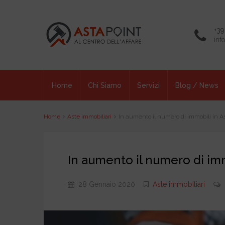
+39
inf
Home
Chi Siamo
Servizi
Blog / News
Home
Aste immobiliari
In aumento il numero di immobili in Ast
In aumento il numero di immob
28 Gennaio 2020
Aste immobiliari