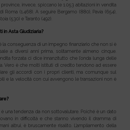
i province, invece, spiccano le 1.053 abitazioni in vendita
 di Roma (1.468). A seguire Bergamo (880), Pavia (654),
toia (530) e Taranto (492).
i in Asta Giudiziaria?
 è la conseguenza di un impegno finanziario che non si è
 risale a diversi anni prima, solitamente almeno cinque.
dita forzata ci dice innanzitutto che l’onda lunga delle
a. Vero è che molti istituti di credito tendono ad essere
are gli accordi con i propri clienti, ma comunque sul
ili e la velocità con cui avvengono le transazioni non è
are?
ia è una tendenza da non sottovalutare. Poiché è un dato
rovano in difficoltà e che stanno vivendo il dramma di
mani altrui, è bruscamente risalito. L’ampliamento della