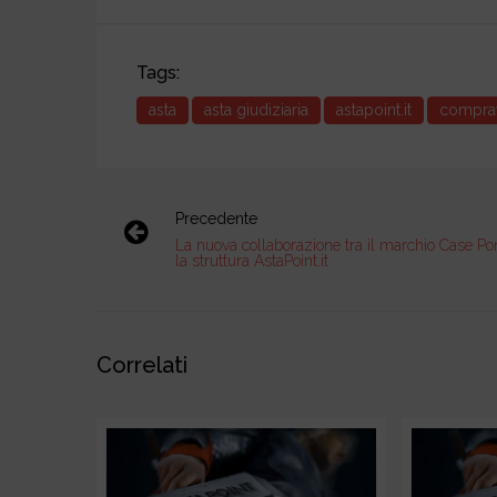
Tags:
asta
asta giudiziaria
astapoint.it
compra
Precedente
La nuova collaborazione tra il marchio Case Po
la struttura AstaPoint.it
Correlati