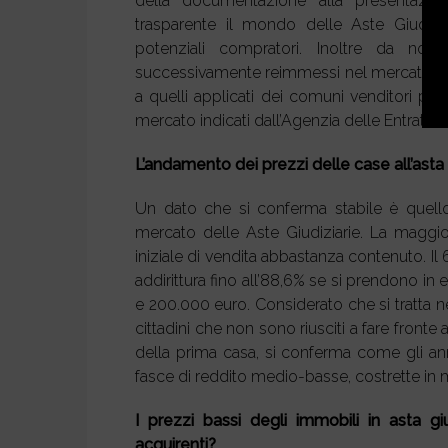
della documentazione alla presentazione
trasparente il mondo delle Aste Giudizia
potenziali compratori. Inoltre da no
successivamente reimmessi nel mercato per 
a quelli applicati dei comuni venditori pri
mercato indicati dall’Agenzia delle Entrate. 
L’andamento dei prezzi delle case all’asta
Un dato che si conferma stabile è quello r
mercato delle Aste Giudiziarie. La maggio
iniziale di vendita abbastanza contenuto. I
addirittura fino all’88,6% se si prendono i
e 200.000 euro. Considerato che si tratta n
cittadini che non sono riusciti a fare fronte 
della prima casa, si conferma come gli anni
fasce di reddito medio-basse, costrette in mo
I prezzi bassi degli immobili in asta gi
acquirenti?