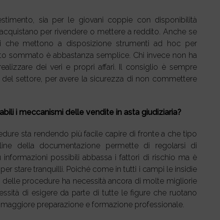
estimento, sia per le giovani coppie con disponibilità
che acquistano per rivendere o mettere a reddito. Anche se
ari che mettono a disposizione strumenti ad hoc per
 tutto sommato è abbastanza semplice. Chi invece non ha
izzare dei veri e propri affari. Il consiglio è sempre
ta del settore, per avere la sicurezza di non commettere
ili i meccanismi delle vendite in asta giudiziaria?
dure sta rendendo più facile capire di fronte a che tipo
online della documentazione permette di regolarsi di
formazioni possibili abbassa i fattori di rischio ma è
per stare tranquilli. Poiché come in tutti i campi le insidie
a delle procedure ha necessità ancora di molte migliorie
ssità di esigere da parte di tutte le figure che ruotano
a maggiore preparazione e formazione professionale.