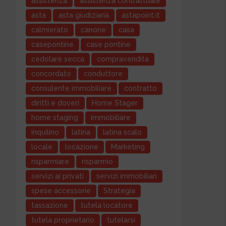
assistenza
assistenza contrattuale
asta
asta giudiziaria
astapoint.it
calmierato
canone
casa
casepontine
case pontine
cedolare secca
compravendita
concordato
conduttore
consulente immobiliare
contratto
diritti e doveri
Home Stager
home staging
immobiliare
inquilino
latina
latina scalo
locale
locazione
Marketing
risparmiare
risparmio
servizi ai privati
servizi immobiliari
spese accessorie
Strategia
tassazione
tutela locatore
tutela proprietario
tutelarsi