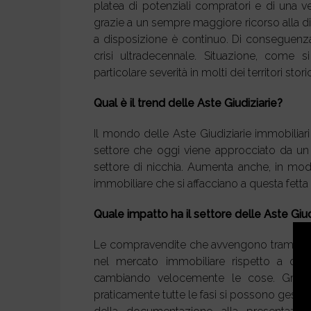
platea di potenziali compratori e di una v
grazie a un sempre maggiore ricorso alla di
a disposizione è continuo. Di conseguenza
crisi ultradecennale. Situazione, come 
particolare severità in molti dei territori st
Qual è il trend delle Aste Giudiziarie?
Il mondo delle Aste Giudiziarie immobiliar
settore che oggi viene approcciato da un
settore di nicchia. Aumenta anche, in modo
immobiliare che si affacciano a questa fetta
Quale impatto ha il settore delle Aste Giu
Le compravendite che avvengono tramite Ast
nel mercato immobiliare rispetto a quel
cambiando velocemente le cose. Grazie ai
praticamente tutte le fasi si possono gestire