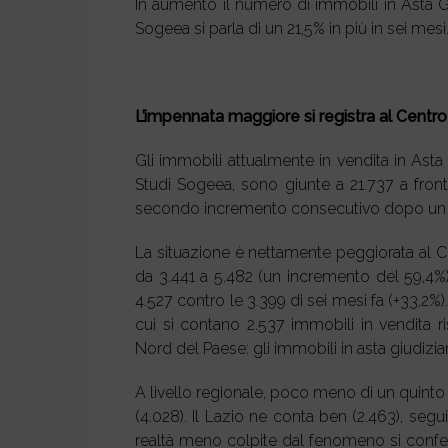
In aumento il numero di immobili in Asta Gi
Sogeea si parla di un 21,5% in più in sei mesi
L’impennata maggiore si registra al Centro-
Gli immobili attualmente in vendita in Ast
Studi Sogeea, sono giunte a 21.737 a fronte
secondo incremento consecutivo dopo un b
La situazione è nettamente peggiorata al Ce
da 3.441 a 5.482 (un incremento del 59,4%
4.527 contro le 3.399 di sei mesi fa (+33,2%)
cui si contano 2.537 immobili in vendita ri
Nord del Paese: gli immobili in asta giudiziar
A livello regionale, poco meno di un quinto 
(4.028). Il Lazio ne conta ben (2.463), segui
realtà meno colpite dal fenomeno si conferman