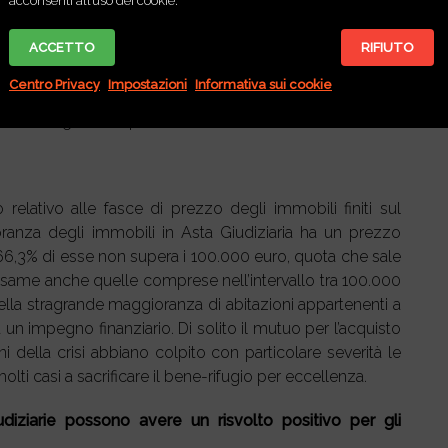
 dell’offerta. Innovare, semplificare e rendere più
acconsenti all’uso dei cookie.
rie significa automaticamente allargare la platea dei
n sottovalutare che, i beni immobili che vengono
ACCETTO
RIFIUTO
rivendita, hanno prezzi molto più convenienti rispetto
Centro Privacy
Impostazioni
Informativa sui cookie
vati, che ancora non accettano il calo dei valori medi di
La strada giusta è questa.
elativo alle fasce di prezzo degli immobili finiti sul
ranza degli immobili in Asta Giudiziaria ha un prezzo
l 66,3% di esse non supera i 100.000 euro, quota che sale
n esame anche quelle comprese nell’intervallo tra 100.000
ella stragrande maggioranza di abitazioni appartenenti a
a un impegno finanziario. Di solito il mutuo per l’acquisto
 della crisi abbiano colpito con particolare severità le
lti casi a sacrificare il bene-rifugio per eccellenza.
udiziarie possono avere un risvolto positivo per gli