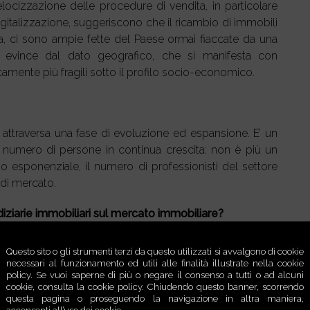
elocizzazione delle procedure di vendita, in particolare
gitalizzazione, suggeriscono che il ricambio di immobili
, ci sono ampie fette del Paese ormai fiaccate da una
si evince dal dato geografico, che si manifesta con
oricamente più fragili sotto il profilo socio-economico.
i attraversa una fase di evoluzione ed espansione. E’ un
 numero di persone in continua crescita: non è più un
 esponenziale, il numero di professionisti del settore
 di mercato.
diziarie immobiliari sul mercato immobiliare?
a Giudiziaria rappresentano ancora una realtà limitata
Questo sito o gli strumenti terzi da questo utilizzati si avvalgono di cookie
le di stampo classico. La digitalizzazione però sta
necessari al funzionamento ed utili alle finalità illustrate nella cookie
policy. Se vuoi saperne di più o negare il consenso a tutti o ad alcuni
 portali specializzati e agli strumenti informatici,
cookie, consulta la cookie policy. Chiudendo questo banner, scorrendo
 a distanza: dalla scelta dell’immobile alla consultazione
questa pagina o proseguendo la navigazione in altra maniera,